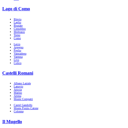
Lago di Como
Blevio
Laglio
Brunate
Cernobbio
Moltrasio
Torno
Como
Lecco
Argegno
Peglio
Valmadrera
Varenna
Livo
Colico
Castelli Romani
Albano Laziale
Lanuvio
Ariccia
Marino
Artena
Monte Compatri
Castel Gandolfo
Monte Porzio Catone
Colonna
Il Mugello