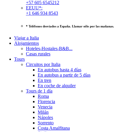
+57 605 6545212
EEUU*:
+1 646 934 8543
* Teléfonos desviados a España. Llamar sólo por las mañanas.
Viajar a Italia
Alojamientos
Hoteles-Hostales-B&B...
Casas rurales
Tours
Circuitos por Italia
En autobus hasta 4 días
En autobus a partir de 5 días
En tren
En coche de alquiler
Tours de 1 día
Roma
Florencia
Venecia
Milán
Nápoles
Sorrento
Costa Amalfitana