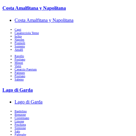
Costa Amalfitana y Napolitana
Costa Amalfitana y Napolitana
Capri
Casamicciola Terme
Ischia
Napoles
Pozzuoli
Sorrento
Amalfi
Ravello
Positano
Minori
Vietri
Capaccio Paestum
Palinuro
Positano
Salerno
Lago di Garda
Lago di Garda
Bardolino
Brenzone
Costermano
Limone
Peschiera
Sirmione
Salo
Padenghe