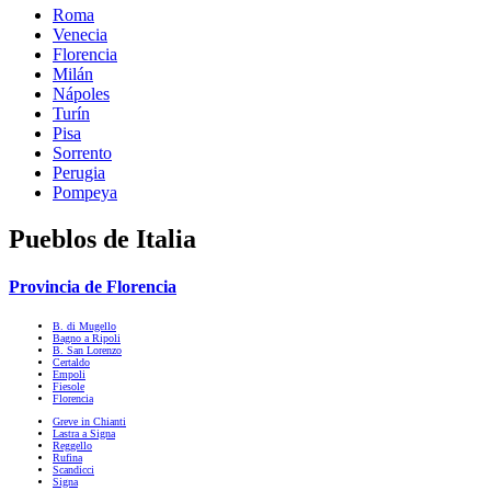
Roma
Venecia
Florencia
Milán
Nápoles
Turín
Pisa
Sorrento
Perugia
Pompeya
Pueblos de Italia
Provincia de Florencia
B. di Mugello
Bagno a Ripoli
B. San Lorenzo
Certaldo
Empoli
Fiesole
Florencia
Greve in Chianti
Lastra a Signa
Reggello
Rufina
Scandicci
Signa