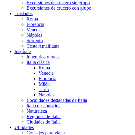
Excursiones de crucero sin grupo
Excursiones de crucero con grupo
Traslados
Roma
Florencia
Venecia
Nápoles
Sorrento
Costa Amalfitana
Inspírate
Itinerarios y rutas
Italia clásica
Roma
Venecia
Florencia
Milán
Turín
Nápoles
Localidades destacadas de Italia
Italia desconocida
Naturaleza
Regiones de Italia
Ciudades de Italia
Utilidades
Consejos para viajar