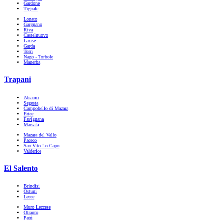
Gardone
Tignale
Lonato
Gargnano
Riva
Castelnuovo
Lazise
Garda
Torri
Nago - Torbole
Manerba
Trapani
Alcamo
Segesta
Campobello di Mazara
Erice
Favignana
Marsala
Mazara del Vallo
Paceco
San Vito Lo Capo
Valderice
El Salento
Brindisi
Ostuni
Lecce
Muro Leccese
Otranto
Patú