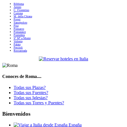
Bibbiena
Arezzo
C. Fiorentino
Cortona
M. della Chiana
Poppi
Sansepolcro
Pisa
Ponsacco
Pomarance
Pontedera
Sª Mª a Monte
Volterra
Palaia
Peccioli
Roccastrada
Conoces de Roma....
Todas sus Plazas?
Todas sus Fuentes?
Todas sus Iglesias?
Todas sus Torres y Puentes?
Bienvenidos
España