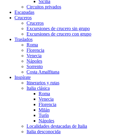
Sicilia
Circuitos privados
Escapadas
Cruceros
Cruceros
Excursiones de crucero sin grupo
Excursiones de crucero con grupo
Traslados
Roma
Florencia
Venecia
Nápoles
Sorrento
Costa Amalfitana
Inspírate
Itinerarios y rutas
Italia clásica
Roma
Venecia
Florencia
Milán
Turín
Nápoles
Localidades destacadas de Italia
Italia desconocida