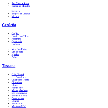
San Piero a Sieve
Barberino Mugello
Scarperia
Borgo San Lorenzo
Vicchio
Cerdeña
Cagliari
Quartu Sant'Elena
Assemini
Quartucciu
Carbonia
Villa San Pietro
San Sperate
Iglesias
Arbus
Toscana
C.in Chianti
C.- Berardenga
Chianciano Terme
Chiusdino
Chiusi
Montalcino
Montepul- ciano
San Gimignano
Torrita di Siena
Castelnuovo
Lajatico
Montecatini
Monteverdi M.